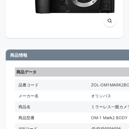
商品情報
商品データ
品番コード
ZOL-OM1MARK2B
メーカー名
オリンパス
商品名
ミラーレス一眼カメラ OM
商品型番
OM-1 Mark2 BODY
JANコード
4545350056056