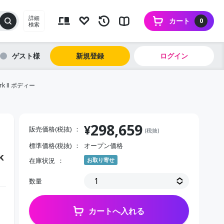
詳細
カート
0
検索
ゲスト
新規登録
ログイン
k II ボディー
298,659
¥
販売価格(税抜)
(税抜)
標準価格(税抜)
オープン価格
k
在庫状況
お取り寄せ
数量
カートへ入れる