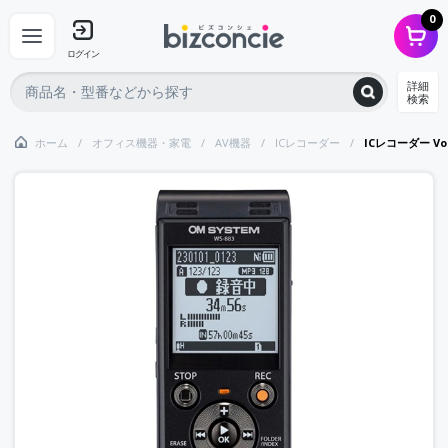
0
ログイン
詳細
検索
ホーム
オフィス機器・家電
AV機器
ICレコーダー
ICレコーダー Vo