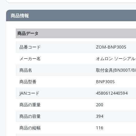
商品情報
商品データ
品番コード
ZOM-BNP300S
メーカー名
オムロン ソーシア
商品名
取付金具(BN300T/BN
商品型番
BNP300S
JANコード
4580612440594
商品の重量
200
商品の容量
394
商品の縦幅
116