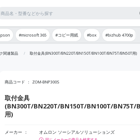
epson
#microsoft 365
#コピー用紙
#box
#bizhub 4700p
ック関連製品
取付金具(BN300T/BN220T/BN150T/BN100T/BN75T/BN50T用)
商品コード
ZOM-BNP300S
取付金具
(BN300T/BN220T/BN150T/BN100T/BN75T/
用)
メーカー
オムロン ソーシアルソリューションズ
同じメーカーの商品を検索する