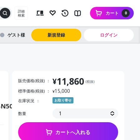
詳細
カート
0
検索
ゲスト
新規登録
ログイン
11,860
¥
販売価格(税抜)
(税抜)
15,000
標準価格(税抜)
¥
在庫状況
お取り寄せ
BN50T
数量
カートへ入れる