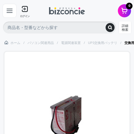
0
ログイン
詳細
検索
ホーム
パソコン関連用品
電源関連装置
UPS交換用バッテリ
交換