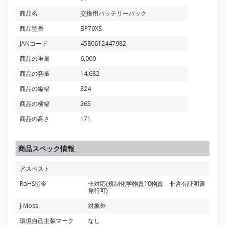
商品名
交換用バッテリーパック
商品型番
BP70XS
JANコード
4580612447982
商品の重量
6,000
商品の容量
14,682
商品の縦幅
324
商品の横幅
265
商品の高さ
171
商品スペック情報
アスベスト
RoHS指令
非対応(規制化学物質10物質 非含有証明書
発行可)
J-Moss
対象外
環境自己主張マーク
なし