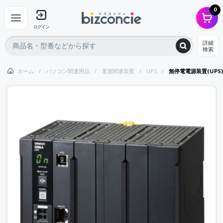
0
ログイン
詳細
検索
ホーム
パソコン関連用品
電源関連装置
UPS
無停電電源装置(UPS)