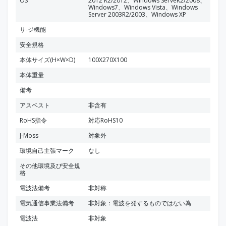
OS
2012 R2/2012、Windows ServeR2/2008、
Windows7、Windows Vista、Windows
Server 2003R2/2003、Windows XP
サ-ジ機能
安全規格
本体サイズ(H×W×D)
100X270X100
本体重量
備考
アスベスト
非含有
RoHS指令
対応RoHS10
J-Moss
対象外
環境自己主張マーク
なし
その他環境及び安全規
格
電波法備考
非対称
電気通信事業法備考
非対象：電波を発するものではない為
電波法
非対象