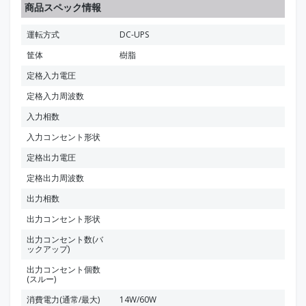
商品スペック情報
運転方式
DC-UPS
筐体
樹脂
定格入力電圧
定格入力周波数
入力相数
入力コンセント形状
定格出力電圧
定格出力周波数
出力相数
出力コンセント形状
出力コンセント数(バ
ックアップ)
出力コンセント個数
(スルー)
消費電力(通常/最大)
14W/60W