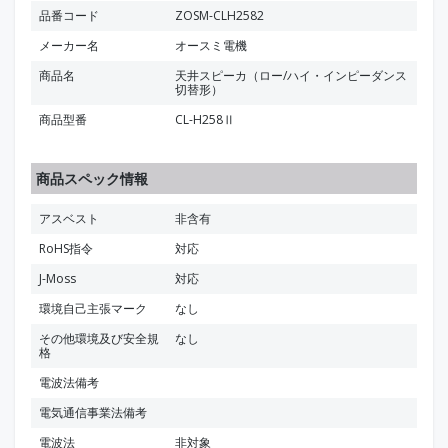
品番コード
ZOSM-CLH2582
メーカー名
オースミ電機
商品名
天井スピーカ（ロー/ハイ・インピーダンス
切替形）
商品型番
CL-H258Ⅱ
商品スペック情報
アスベスト
非含有
RoHS指令
対応
J-Moss
対応
環境自己主張マーク
なし
その他環境及び安全規
なし
格
電波法備考
電気通信事業法備考
電波法
非対象