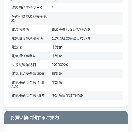
環境自己主張マーク
なし
その他環境及び安全規
格
電波法備考
電波を発しない製品の為
電気通信事業法備考
公衆回線に接続しない為
電波法
非対象
電気通信事業法
非対象
法規関連確認日
20230220
電気用品安全法(本体)
非対象
電気用品安全法(付属
非対象
品等)
電気用品安全法(備考)
指定項目非該当の為
お買い物に関するご案内