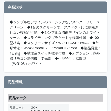
商品説明
◆シンプルなデザインのベーシックなアスペクトフリース
クリーン ◆1台のスクリーンで、アスペクト比に制限さ
れない投写が可能 ◆シンプルな湾曲デザインのホワイト
ケース ◆スライディングブラケットを標準付属 ◆100
型相当 ◆スクリーンサイズ：W2314㎜×H2150㎜ ◆外
形寸法：W2451mm×H2306mm×D126mm ◆製品質量：
12.2kg ◆壁埋込スイッチ標準付属 ◆オプション：赤外
線リモコン送信機、受光部 ◆生地特性：拡散型
（WG103：ホワイト）
商品情報
商品データ
品番コード
ZOX-