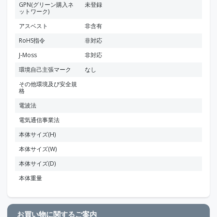
GPN(グリーン購入ネ
未登録
ットワーク)
アスベスト
非含有
RoHS指令
非対応
J-Moss
非対応
環境自己主張マーク
なし
その他環境及び安全規
格
電波法
電気通信事業法
本体サイズ(H)
本体サイズ(W)
本体サイズ(D)
本体重量
お買い物に関するご案内