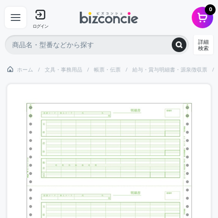
0
ログイン
詳細
検索
ホーム
文具・事務用品
帳票・伝票
給与・賞与明細書・源泉徴収票