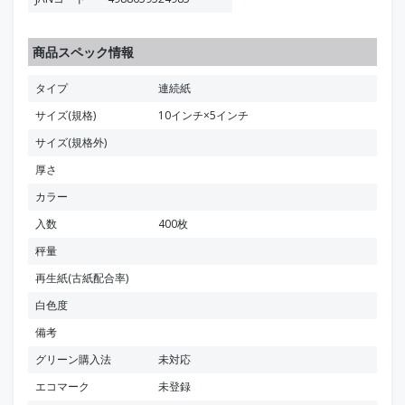
商品スペック情報
タイプ
連続紙
サイズ(規格)
10インチ×5インチ
サイズ(規格外)
厚さ
カラー
入数
400枚
秤量
再生紙(古紙配合率)
白色度
備考
グリーン購入法
未対応
エコマーク
未登録