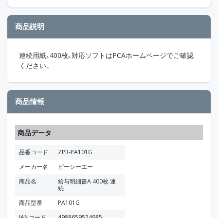
商品説明
連続用紙｡400枚｡対応ソフトはPCAホームページでご確認
ください。
商品情報
商品データ
品番コード
ZP3-PA101G
メーカー名
ピーシーエー
商品名
給与明細書A 400枚 連
続
商品型番
PA101G
JANコード
4988659524985