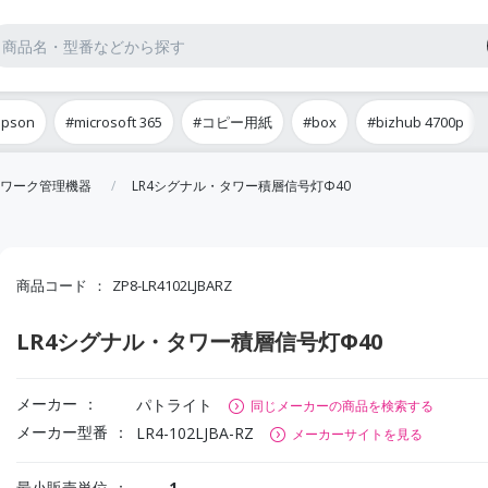
epson
#microsoft 365
#コピー用紙
#box
#bizhub 4700p
ワーク管理機器
LR4シグナル・タワー積層信号灯Φ40
商品コード
ZP8-LR4102LJBARZ
LR4シグナル・タワー積層信号灯Φ40
メーカー
パトライト
同じメーカーの商品を検索する
メーカー型番
LR4-102LJBA-RZ
メーカーサイトを見る
最小販売単位
1