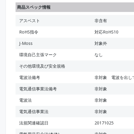
商品スペック情報
アスベスト
非含有
RoHS指令
対応RoHS10
J-Moss
対象外
環境自己主張マーク
なし
その他環境及び安全規格
電波法備考
非対象 電波を出し
電気通信事業法備考
非対象
電波法
非対象
電気通信事業法
非対象
法規関連確認日
20171025