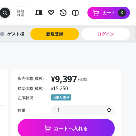
詳細
カート
0
検索
ゲスト
新規登録
ログイン
9,397
¥
販売価格(税抜)
(税抜)
15,250
標準価格(税抜)
¥
在庫状況
お取り寄せ
数量
カートへ入れる