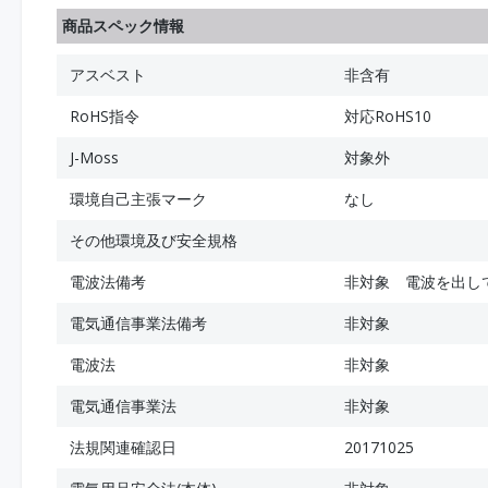
商品スペック情報
アスベスト
非含有
RoHS指令
対応RoHS10
J-Moss
対象外
環境自己主張マーク
なし
その他環境及び安全規格
電波法備考
非対象 電波を出し
電気通信事業法備考
非対象
電波法
非対象
電気通信事業法
非対象
法規関連確認日
20171025