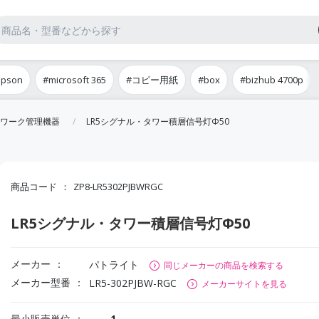
epson
#microsoft 365
#コピー用紙
#box
#bizhub 4700p
ワーク管理機器
LR5シグナル・タワー積層信号灯Φ50
商品コード
ZP8-LR5302PJBWRGC
LR5シグナル・タワー積層信号灯Φ50
メーカー
パトライト
同じメーカーの商品を検索する
メーカー型番
LR5-302PJBW-RGC
メーカーサイトを見る
最小販売単位
1