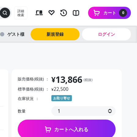
詳細
カート
0
検索
ゲスト
新規登録
ログイン
13,866
¥
販売価格(税抜)
(税抜)
22,500
標準価格(税抜)
¥
在庫状況
お取り寄せ
数量
カートへ入れる