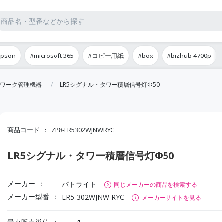
epson
#microsoft 365
#コピー用紙
#box
#bizhub 4700p
ワーク管理機器
LR5シグナル・タワー積層信号灯Φ50
商品コード
ZP8-LR5302WJNWRYC
LR5シグナル・タワー積層信号灯Φ50
メーカー
パトライト
同じメーカーの商品を検索する
メーカー型番
LR5-302WJNW-RYC
メーカーサイトを見る
最小販売単位
1