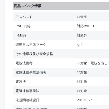
商品スペック情報
アスベスト
非含有
RoHS指令
対応RoHS10
J-Moss
対象外
環境自己主張マーク
なし
その他環境及び安全規格
電波法備考
非対象 電波を出し
電気通信事業法備考
非対象
電波法
非対象
電気通信事業法
非対象
法規関連確認日
20171025