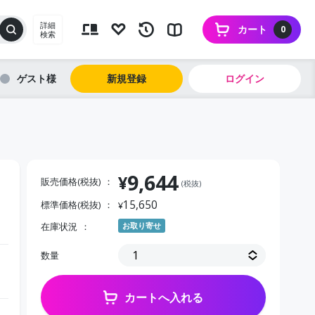
詳細
カート
0
検索
ゲスト
新規登録
ログイン
9,644
¥
販売価格(税抜)
(税抜)
15,650
標準価格(税抜)
¥
在庫状況
お取り寄せ
数量
カートへ入れる