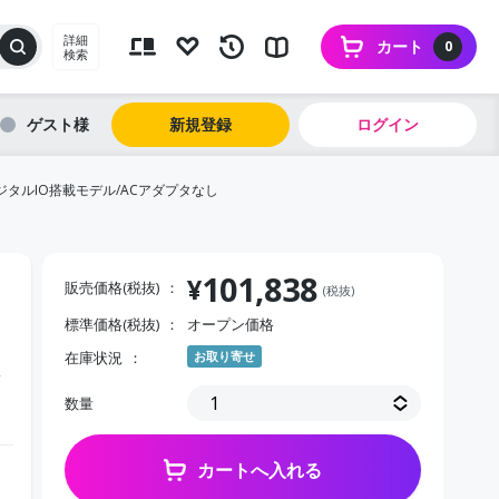
詳細
カート
0
検索
ゲスト
新規登録
ログイン
ジタルIO搭載モデル/ACアダプタなし
101,838
¥
販売価格(税抜)
(税抜)
標準価格(税抜)
オープン価格
在庫状況
お取り寄せ
な
数量
カートへ入れる