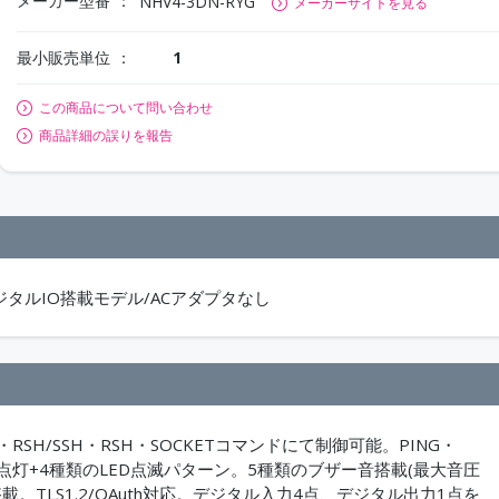
メーカー型番
NHV4-3DN-RYG
メーカーサイトを見る
最小販売単位
1
この商品について問い合わせ
商品詳細の誤りを報告
デジタルIO搭載モデル/ACアダプタなし
RSH/SSH・RSH・SOCKETコマンドにて制御可能。PING・
LED点灯+4種類のLED点滅パターン。5種類のブザー音搭載(最大音圧
ch)機能搭載。TLS1.2/OAuth対応。デジタル入力4点、デジタル出力1点を