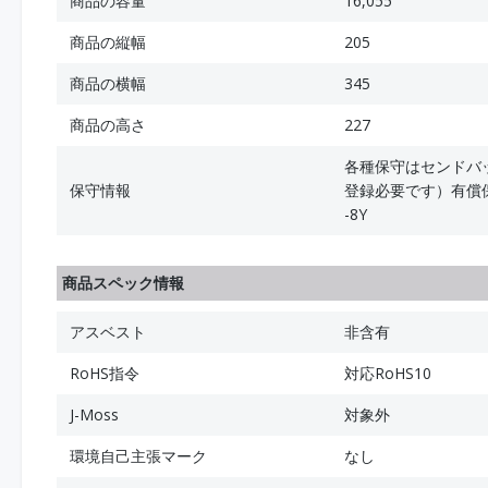
商品の容量
16,055
商品の縦幅
205
商品の横幅
345
商品の高さ
227
各種保守はセンドバ
保守情報
登録必要です）有償保守
-8Y
商品スペック情報
アスベスト
非含有
RoHS指令
対応RoHS10
J-Moss
対象外
環境自己主張マーク
なし