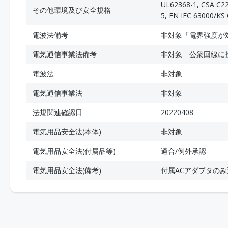
UL62368-1, CSA C22
その他環境及び安全規格
5, EN IEC 63000/KS
電波法備考
非対象「電界強度が
電気通信事業法備考
非対象 公衆回線に
電波法
非対象
電気通信事業法
非対象
法規関連確認日
20220408
電気用品安全法(本体)
非対象
電気用品安全法(付属品等)
適合/例外承認
電気用品安全法(備考)
付属ACアダプタのみ