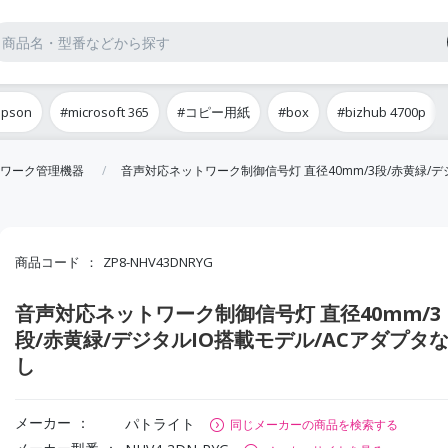
epson
#microsoft 365
#コピー用紙
#box
#bizhub 4700p
ワーク管理機器
音声対応ネットワーク制御信号灯 直径40mm/3段/赤黄緑/デ
商品コード
ZP8-NHV43DNRYG
音声対応ネットワーク制御信号灯 直径40mm/3
段/赤黄緑/デジタルIO搭載モデル/ACアダプタ
し
メーカー
パトライト
同じメーカーの商品を検索する