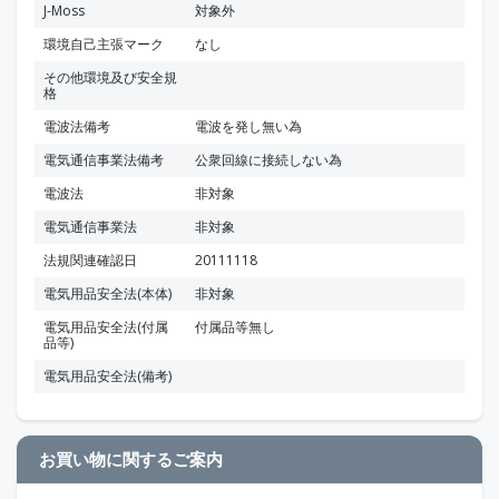
J-Moss
対象外
環境自己主張マーク
なし
その他環境及び安全規
格
電波法備考
電波を発し無い為
電気通信事業法備考
公衆回線に接続しない為
電波法
非対象
電気通信事業法
非対象
法規関連確認日
20111118
電気用品安全法(本体)
非対象
電気用品安全法(付属
付属品等無し
品等)
電気用品安全法(備考)
お買い物に関するご案内