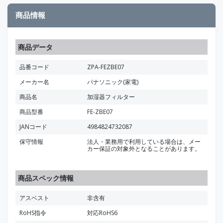
商品情報
商品データ
品番コード
ZPA-FEZBE07
メーカー名
パナソニック(家電)
商品名
加湿器フィルター
商品型番
FE-ZBE07
JANコード
4984824732087
保守情報
法人・業務用で利用している場合は、メー
カー保証の対象外となることがあります。
商品スペック情報
アスベスト
非含有
RoHS指令
対応RoHS6