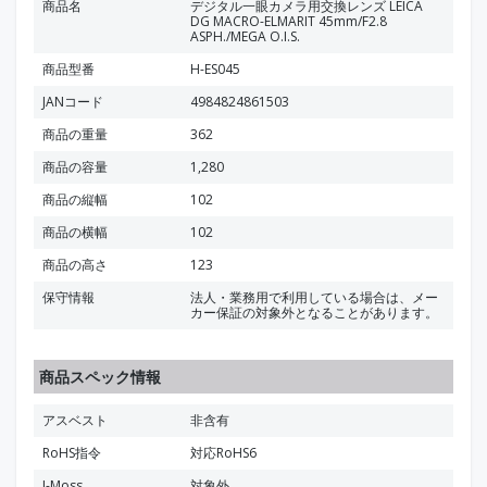
商品名
デジタル一眼カメラ用交換レンズ LEICA
DG MACRO-ELMARIT 45mm/F2.8
ASPH./MEGA O.I.S.
商品型番
H-ES045
JANコード
4984824861503
商品の重量
362
商品の容量
1,280
商品の縦幅
102
商品の横幅
102
商品の高さ
123
保守情報
法人・業務用で利用している場合は、メー
カー保証の対象外となることがあります。
商品スペック情報
アスベスト
非含有
RoHS指令
対応RoHS6
J-Moss
対象外