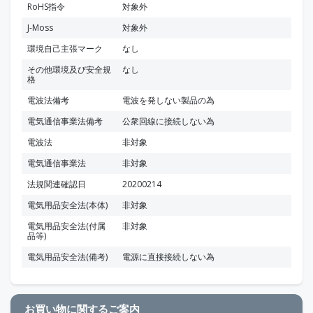
RoHS指令
対象外
J-Moss
対象外
環境自己主張マーク
なし
その他環境及び安全規
なし
格
電波法備考
電波を発しない製品の為
電気通信事業法備考
公衆回線に接続しない為
電波法
非対象
電気通信事業法
非対象
法規関連確認日
20200214
電気用品安全法(本体)
非対象
電気用品安全法(付属
非対象
品等)
電気用品安全法(備考)
電源に直接接続しない為
お買い物に関するご案内