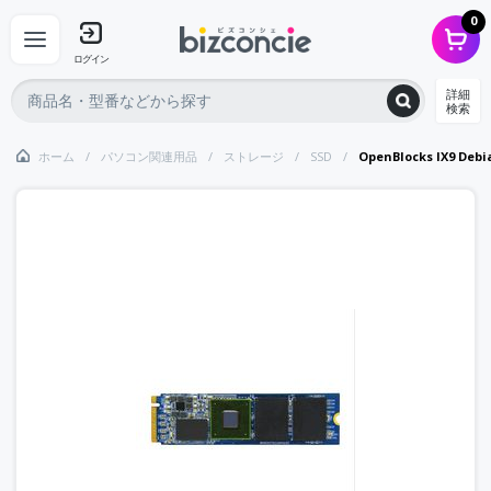
0
ログイン
詳細
検索
ホーム
パソコン関連用品
ストレージ
SSD
OpenBlocks IX9 Deb