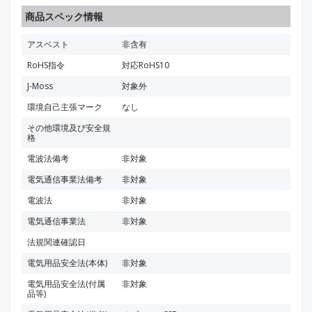
商品スペック情報
アスベスト
非含有
RoHS指令
対応RoHS10
J-Moss
対象外
環境自己主張マーク
なし
その他環境及び安全規
格
電波法備考
非対象
電気通信事業法備考
非対象
電波法
非対象
電気通信事業法
非対象
法規関連確認日
電気用品安全法(本体)
非対象
電気用品安全法(付属
非対象
品等)