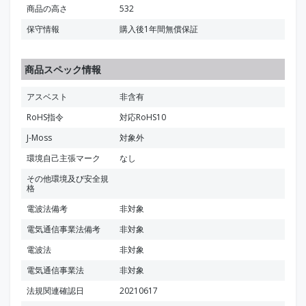
商品の高さ
532
保守情報
購入後1年間無償保証
商品スペック情報
アスベスト
非含有
RoHS指令
対応RoHS10
J-Moss
対象外
環境自己主張マーク
なし
その他環境及び安全規
格
電波法備考
非対象
電気通信事業法備考
非対象
電波法
非対象
電気通信事業法
非対象
法規関連確認日
20210617