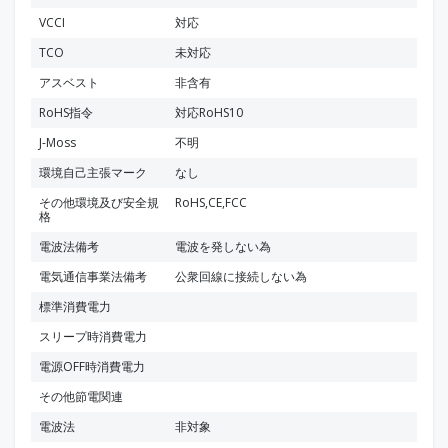
VCCI
対応
TCO
未対応
アスベスト
非含有
RoHS指令
対応RoHS10
J-Moss
不明
環境自己主張マーク
なし
その他環境及び安全規
RoHS,CE,FCC
格
電波法備考
電波を発しない為
電気通信事業法備考
公衆回線に接続しない為
標準消費電力
スリープ時消費電力
電源OFF時消費電力
その他節電関連
電波法
非対象