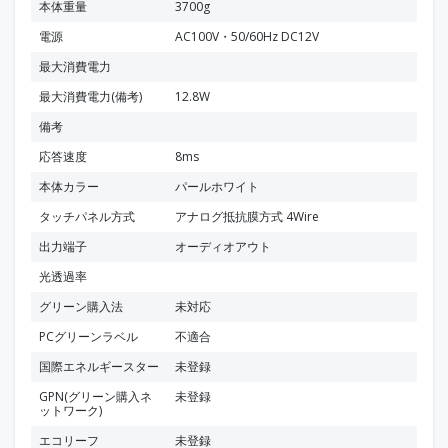
本体重量
3700g
電源
AC100V・50/60Hz DC12V
最大消費電力
最大消費電力(備考)
12.8W
備考
応答速度
8ms
本体カラー
パールホワイト
タッチパネル方式
アナログ抵抗膜方式 4Wire
出力端子
オーディオアウト
光透過率
グリーン購入法
未対応
PCグリーンラベル
不適合
国際エネルギースター
未登録
GPN(グリーン購入ネ
未登録
ットワーク)
エコリーフ
未登録