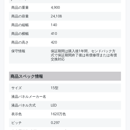
商品の重量
4,900
商品の容量
24,108
商品の縦幅
140
商品の横幅
410
商品の高さ
420
保守情報
保証期間は購入後1年間、センドバック方
式で保証期間終了後は有償修理または有償
交換対応
商品スペック情報
サイズ
15型
液晶パネルメーカー名
液晶パネル方式
LED
表示色
1620万色
ピッチ
0.297