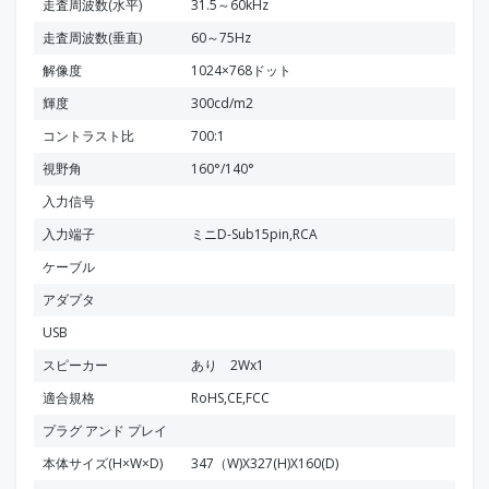
走査周波数(水平)
31.5～60kHz
走査周波数(垂直)
60～75Hz
解像度
1024×768ドット
輝度
300cd/m2
コントラスト比
700:1
視野角
160°/140°
入力信号
入力端子
ミニD-Sub15pin,RCA
ケーブル
アダプタ
USB
スピーカー
あり 2Wx1
適合規格
RoHS,CE,FCC
プラグ アンド プレイ
本体サイズ(H×W×D)
347（W)X327(H)X160(D)