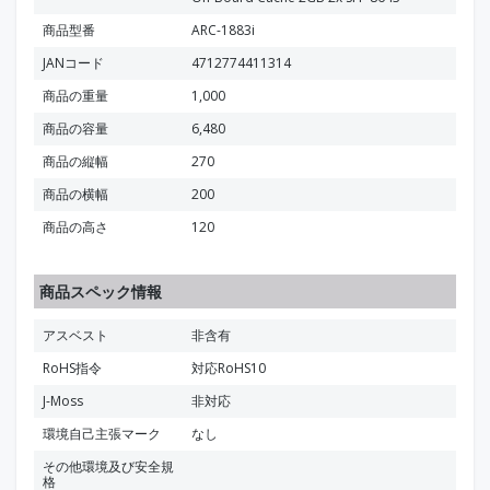
商品型番
ARC-1883i
JANコード
4712774411314
商品の重量
1,000
商品の容量
6,480
商品の縦幅
270
商品の横幅
200
商品の高さ
120
商品スペック情報
アスベスト
非含有
RoHS指令
対応RoHS10
J-Moss
非対応
環境自己主張マーク
なし
その他環境及び安全規
格