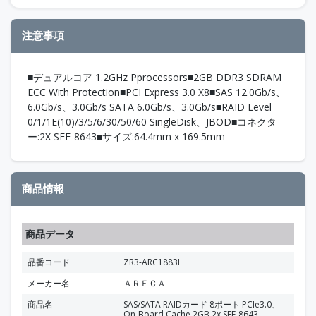
注意事項
■デュアルコア 1.2GHz Pprocessors■2GB DDR3 SDRAM
ECC With Protection■PCI Express 3.0 X8■SAS 12.0Gb/s、
6.0Gb/s、3.0Gb/s SATA 6.0Gb/s、3.0Gb/s■RAID Level
0/1/1E(10)/3/5/6/30/50/60 SingleDisk、JBOD■コネクタ
ー:2X SFF-8643■サイズ:64.4mm x 169.5mm
商品情報
商品データ
品番コード
ZR3-ARC1883I
メーカー名
ＡＲＥＣＡ
商品名
SAS/SATA RAIDカード 8ポート PCIe3.0、
On-Board Cache 2GB 2x SFF-8643