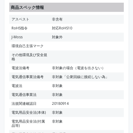
商品スペック情報
アスベスト
非含有
RoHS指令
対応RoHS10
J-Moss
対象外
環境自己主張マーク
その他環境及び安全規
格
電波法備考
非対象の場合（電波を出さない）
電気通信事業法備考
非対象「公衆回線に接続しない為」
電波法
非対象
電気通信事業法
非対象
法規関連確認日
20180914
電気用品安全法(本体)
非対象
電気用品安全法(付属
非対象
品等)