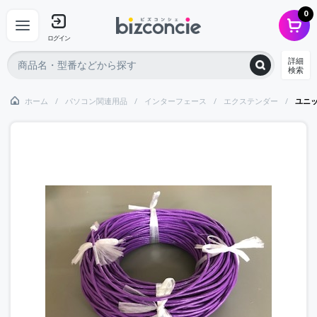
0
ログイン
詳細
検索
ホーム
パソコン関連用品
インターフェース
エクステンダー
ユニッ