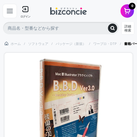
0
ログイン
詳細
検索
ホーム
ソフトウェア
パッケージ（新規）
ワープロ・DTP
書籍バー