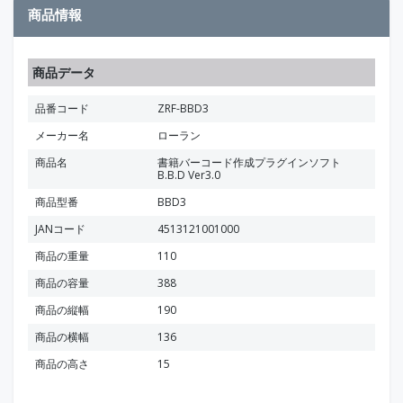
商品情報
商品データ
品番コード
ZRF-BBD3
メーカー名
ローラン
商品名
書籍バーコード作成プラグインソフト
B.B.D Ver3.0
商品型番
BBD3
JANコード
4513121001000
商品の重量
110
商品の容量
388
商品の縦幅
190
商品の横幅
136
商品の高さ
15