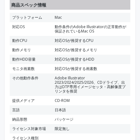
商品スペック情報
プラットフォーム
Mac
対応OS
動作条件のAdobe Illustratorの正常動作が
保証されているMac OS
動作CPU
対応OSが推奨するCPU
動作メモリ
対応OSが推奨するメモリ
動作HDD容量
対応OSが推奨するHDD
モニタ画素数
対応OSが推奨する画素数
その他動作条件
Adobe Illustrator
2023/2024/2025/2026、CDドライブ、出
力はDTP専用イメージセッタ・高解像度プ
リンタを推奨
提供メディア
CD-ROM
言語
日本語
納品形態
パッケージ
ライセンス対象市場
限定無し
ライセンス種別