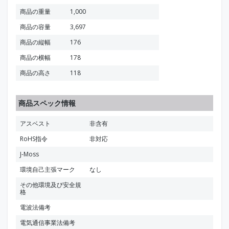
商品の重量
1,000
商品の容量
3,697
商品の縦幅
176
商品の横幅
178
商品の高さ
118
商品スペック情報
アスベスト
非含有
RoHS指令
非対応
J-Moss
環境自己主張マーク
なし
その他環境及び安全規
格
電波法備考
電気通信事業法備考