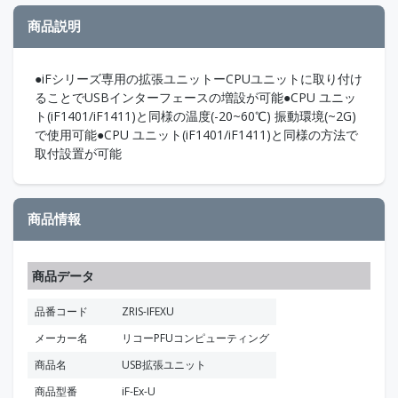
商品説明
●iFシリーズ専用の拡張ユニットーCPUユニットに取り付け
ることでUSBインターフェースの増設が可能●CPU ユニッ
ト(iF1401/iF1411)と同様の温度(-20~60℃) 振動環境(~2G)
で使用可能●CPU ユニット(iF1401/iF1411)と同様の方法で
取付設置が可能
商品情報
商品データ
品番コード
ZRIS-IFEXU
メーカー名
リコーPFUコンピューティング
商品名
USB拡張ユニット
商品型番
iF-Ex-U