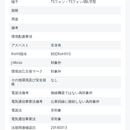
端子
TSフォン－TSフォン/両L字型
規格
用途
備考
環境配慮事項
アスベスト
非含有
RoHS指令
対応RoHS10
J-Moss
対象外
環境自己主張マーク
対象外
その他環境及び安全規
なし
格
電波法備考
無線機器ではない為対象外
電気通信事業法備考
公衆回線に接続しない為対象外
電波法
非対象
電気通信事業法
非対象
法規関連確認日
20180313