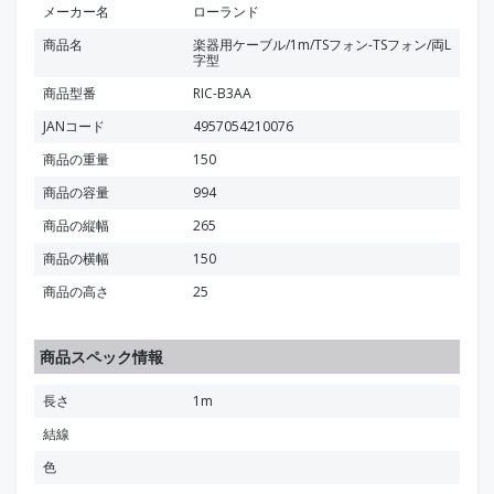
メーカー名
ローランド
商品名
楽器用ケーブル/1m/TSフォン-TSフォン/両L
字型
商品型番
RIC-B3AA
JANコード
4957054210076
商品の重量
150
商品の容量
994
商品の縦幅
265
商品の横幅
150
商品の高さ
25
商品スペック情報
長さ
1m
結線
色