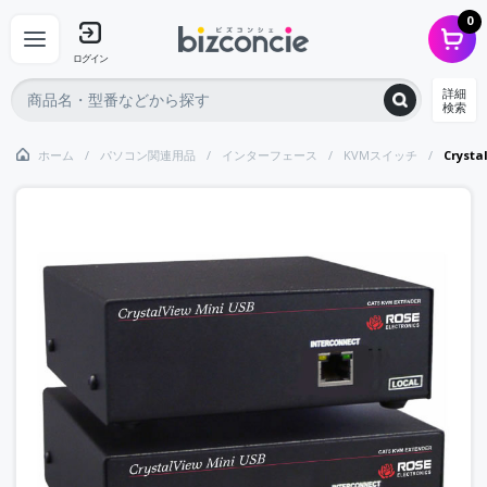
0
ログイン
詳細
検索
ホーム
パソコン関連用品
インターフェース
KVMスイッチ
Cryst