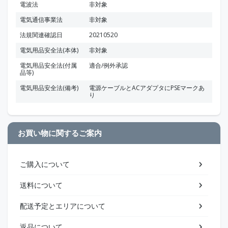
電波法
非対象
電気通信事業法
非対象
法規関連確認日
20210520
電気用品安全法(本体)
非対象
電気用品安全法(付属
適合/例外承認
品等)
電気用品安全法(備考)
電源ケーブルとACアダプタにPSEマークあ
り
お買い物に関するご案内
ご購入について
送料について
配送予定とエリアについて
返品について