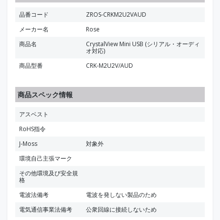
品番コード
ZROS-CRKM2U2VAUD
メーカー名
Rose
商品名
CrystalView Mini USB (シリアル・オーディ
オ対応)
商品型番
CRK-M2U2V/AUD
商品スペック情報
アスベスト
RoHS指令
J-Moss
対象外
環境自己主張マーク
その他環境及び安全規
格
電波法備考
電波を発しない製品のため
電気通信事業法備考
公衆回線に接続しないため