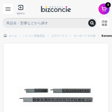
0
ログイン
詳細
検索
ホーム
パソコン関連用品
入力デバイス
キーボードその他
Remote