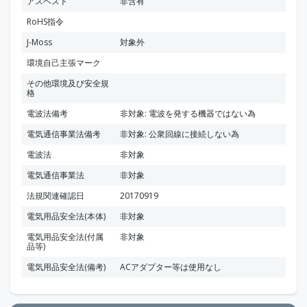
アスベスト
非含有
RoHS指令
J-Moss
対象外
環境自己主張マーク
その他環境及び安全規
格
電波法備考
非対象: 電波を発する機器ではない為
電気通信事業法備考
非対象: 公衆回線に接続しない為
電波法
非対象
電気通信事業法
非対象
法規関連確認日
20170919
電気用品安全法(本体)
非対象
電気用品安全法(付属
非対象
品等)
電気用品安全法(備考)
ACアダプター等は使用なし