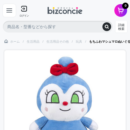
0
ログイン
詳細
検索
ホーム
生活用品
生活用品その他
玩具
もちふわマシュマロぬいぐるみ