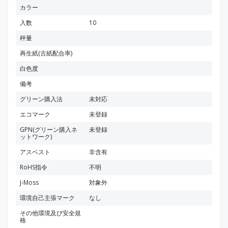
カラー
入数
10
秤量
再生紙(古紙配合率)
白色度
備考
グリーン購入法
未対応
エコマーク
未登録
GPN(グリーン購入ネ
未登録
ットワーク)
アスベスト
非含有
RoHS指令
不明
J-Moss
対象外
環境自己主張マーク
なし
その他環境及び安全規
格