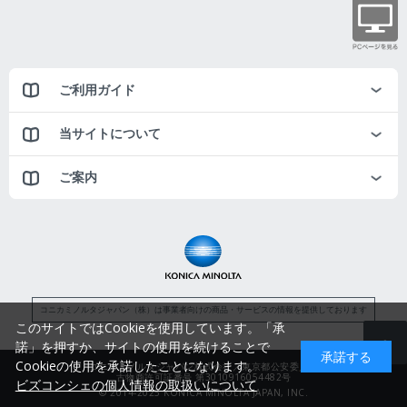
ご利用ガイド
当サイトについて
ご案内
コニカミノルタジャパン（株）は事業者向けの商品・サービスの情報を提供しております
このサイトではCookieを使用しています。「承
諾」を押すか、サイトの使用を続けることで
承諾する
Cookieの使用を承諾したことになります。
コニカミノルタジャパン株式会社／東京都公安委員会
古物商許可証番号 第3010916054482号
ビズコンシェの個人情報の取扱いについて
© 2014-2025 KONICA MINOLTA JAPAN, INC.