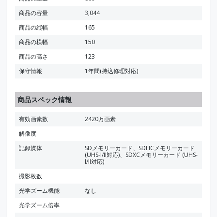
商品の容量
3,044
商品の縦幅
165
商品の横幅
150
商品の高さ
123
保守情報
1年間(持込修理対応)
商品スペック情報
有効画素数
2420万画素
解像度
記録媒体
SDメモリーカード、SDHCメモリーカード
(UHS-I/II対応)、SDXCメモリーカード (UHS-
I/II対応)
撮影枚数
光学ズーム機能
なし
光学ズーム倍率