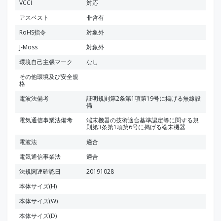
VCCI
対応
アスベスト
非含有
RoHS指令
対象外
J-Moss
対象外
環境自己主張マーク
なし
その他環境及び安全規
格
電波法備考
証明規則第2条第1項第19号に掲げる無線設
備
電気通信事業法備考
端末機器の技術適合基準認定等に関する規
則第3条第1項第6号に掲げる端末機器
電波法
適合
電気通信事業法
適合
法規関連確認日
20191028
本体サイズ(H)
本体サイズ(W)
本体サイズ(D)