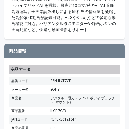
トハイブリッドAFを搭載。最高約10コマ/秒のAF/AE追随
高速連写。全画素読み出しによる6K相当の情報量を凝縮し
た高解像4K動画が記録可能。HLGやS-Logなどの多彩な動
画機能に対応。バリアングル液晶モニターや録画ボタンの
天面配置など、快適な動画撮影をサポート
商品情報
商品データ
品番コード
ZSN-ILCE7CB
メーカー名
SONY
商品名
デジタル一眼カメラ α7C ボディ ブラック
（Eマウント）
商品型番
ILCE-7C/B
JANコード
4548736121614
商品の重量
809