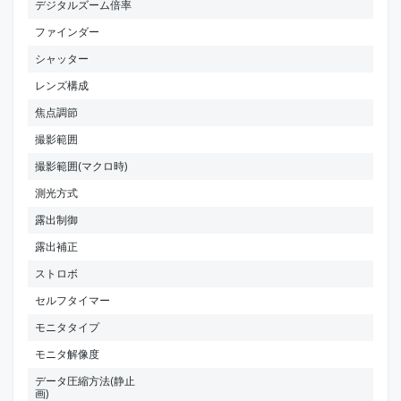
デジタルズーム倍率
ファインダー
シャッター
レンズ構成
焦点調節
撮影範囲
撮影範囲(マクロ時)
測光方式
露出制御
露出補正
ストロボ
セルフタイマー
モニタタイプ
モニタ解像度
データ圧縮方法(静止
画)