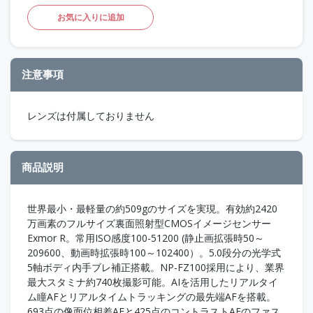
お気に入りに追加
注意事項
レンズは付属しておりません
商品説明
世界最小・最軽量の約509gのサイズを実現。有効約2420
万画素のフルサイズ裏面照射型CMOSイメージセンサー
Exmor R。常用ISO感度100-51200 (静止画拡張時50～
209600、動画時拡張時100～102400）。5.0段分の光学式
5軸ボディ内手ブレ補正搭載。NP-FZ100採用により、業界
最大スタミナ約740枚撮影可能。AIを活用したリアルタイ
ム瞳AFとリアルタイムトラッキングの最先端AFを搭載。
693点の像面位相差AFと425点のコントラストAFのファス