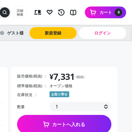
詳細
カート
0
検索
ゲスト
新規登録
ログイン
7,331
¥
販売価格(税抜)
(税抜)
標準価格(税抜)
オープン価格
在庫状況
お取り寄せ
数量
カートへ入れる