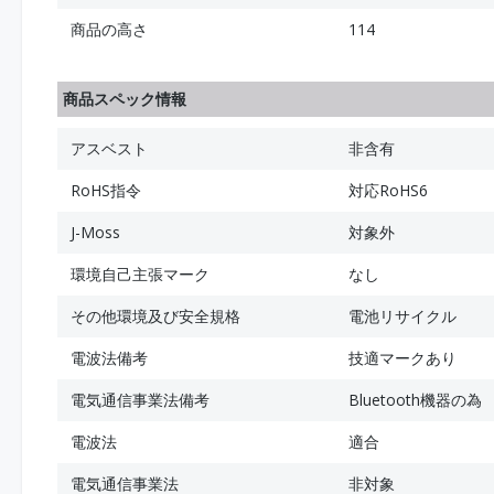
商品の高さ
114
商品スペック情報
アスベスト
非含有
RoHS指令
対応RoHS6
J-Moss
対象外
環境自己主張マーク
なし
その他環境及び安全規格
電池リサイクル
電波法備考
技適マークあり
電気通信事業法備考
Bluetooth機器の為
電波法
適合
電気通信事業法
非対象