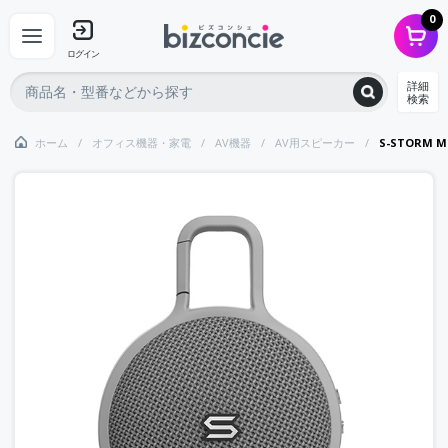
0
ログイン
詳細
検索
ホーム
オフィス機器・家電
AV機器
AV用スピーカー
S-STORM 