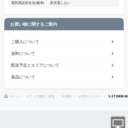
電気用品安全法(備考)
再充電しない
お買い物に関するご案内
ご購入について
送料について
配送予定とエリアについて
返品について
ホーム
オフィス機器・家電
AV機器
AV用スピーカー
S-STORM 