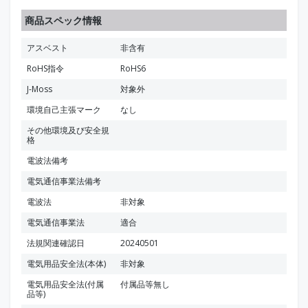
商品スペック情報
アスベスト
非含有
RoHS指令
RoHS6
J-Moss
対象外
環境自己主張マーク
なし
その他環境及び安全規
格
電波法備考
電気通信事業法備考
電波法
非対象
電気通信事業法
適合
法規関連確認日
20240501
電気用品安全法(本体)
非対象
電気用品安全法(付属
付属品等無し
品等)