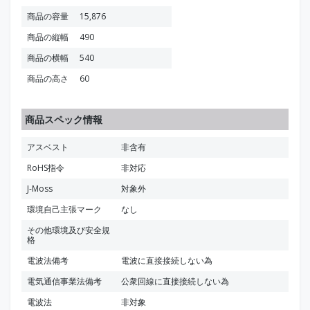
商品の容量
15,876
商品の縦幅
490
商品の横幅
540
商品の高さ
60
商品スペック情報
アスベスト
非含有
RoHS指令
非対応
J-Moss
対象外
環境自己主張マーク
なし
その他環境及び安全規
格
電波法備考
電波に直接接続しない為
電気通信事業法備考
公衆回線に直接接続しない為
電波法
非対象