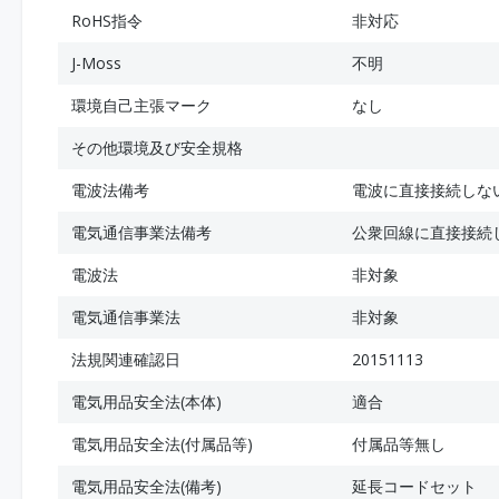
RoHS指令
非対応
J-Moss
不明
環境自己主張マーク
なし
その他環境及び安全規格
電波法備考
電波に直接接続しな
電気通信事業法備考
公衆回線に直接接続
電波法
非対象
電気通信事業法
非対象
法規関連確認日
20151113
電気用品安全法(本体)
適合
電気用品安全法(付属品等)
付属品等無し
電気用品安全法(備考)
延長コードセット