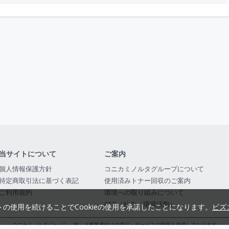
当サイトについて
ご案内
個人情報保護方針
コニカミノルタグループについて
特定商取引法に基づく表記
使用済みトナー回収のご案内
ご利用規約
環境への取り組みについて
CSR（社会・環境活動）
トの使用を続けることでCookieの使用を承諾したことになります。
ビズ
コニカミノルタジャパン（株）は事業者向けの商品・サービスの情報を提供しております