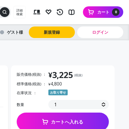
詳細
カート
0
検索
ゲスト
新規登録
ログイン
3,225
¥
販売価格(税抜)
(税抜)
4,800
標準価格(税抜)
¥
在庫状況
お取り寄せ
数量
カートへ入れる