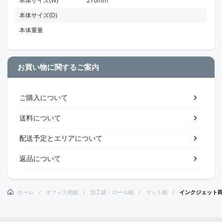
本体サイズ(W)
210mm
本体サイズ(D)
本体重量
お買い物に関するご案内
ご購入について
送料について
配送予定とエリアについて
返品について
ホーム
オフィス用紙
加工紙・ロール紙
マット紙
インクジェット両