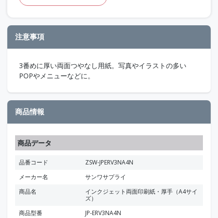
注意事項
3番めに厚い両面つやなし用紙。写真やイラストの多い
POPやメニューなどに。
商品情報
商品データ
品番コード
ZSW-JPERV3NA4N
メーカー名
サンワサプライ
商品名
インクジェット両面印刷紙・厚手（A4サイ
ズ）
商品型番
JP-ERV3NA4N