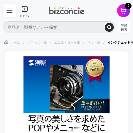
0
ログイン
詳細
検索
ホーム
オフィス用紙
加工紙・ロール紙
マット紙
インクジェット両