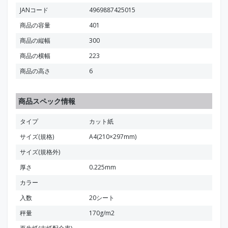
JANコード
4969887425015
商品の容量
401
商品の縦幅
300
商品の横幅
223
商品の高さ
6
商品スペック情報
タイプ
カット紙
サイズ(規格)
A4(210×297mm)
サイズ(規格外)
厚さ
0.225mm
カラー
入数
20シート
秤量
170g/m2