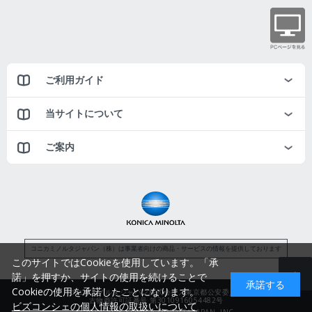
ご利用ガイド
当サイトについて
ご案内
コニカミノルタジャパン（株）は事業者向けの商品・サービスの情報を提供しております
このサイトではCookieを使用しています。「承
諾」を押すか、サイトの使用を続けることで
承諾する
Cookieの使用を承諾したことになります。
コニカミノルタジャパン株式会社／東京都公安委員会
古物商許可証番号 第3010916054482号
ビズコンシェの個人情報の取扱いについて