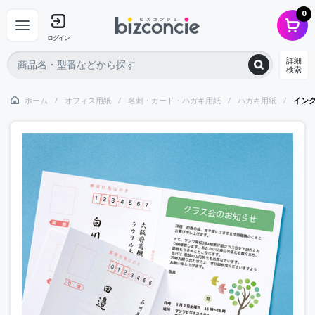
0
ログイン
詳細
検索
ホーム
オフィス用紙
名刺・カード・ハガキ用紙
ハガキ用紙
イン