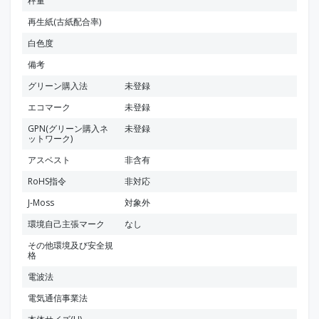
秤量
再生紙(古紙配合率)
白色度
備考
グリーン購入法
未登録
エコマーク
未登録
GPN(グリーン購入ネ
未登録
ットワーク)
アスベスト
非含有
RoHS指令
非対応
J-Moss
対象外
環境自己主張マーク
なし
その他環境及び安全規
格
電波法
電気通信事業法