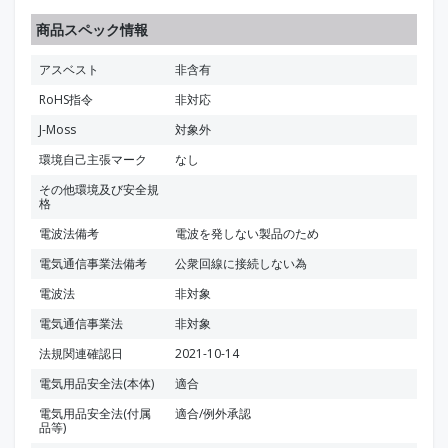
商品スペック情報
アスベスト
非含有
RoHS指令
非対応
J-Moss
対象外
環境自己主張マーク
なし
その他環境及び安全規
格
電波法備考
電波を発しない製品のため
電気通信事業法備考
公衆回線に接続しない為
電波法
非対象
電気通信事業法
非対象
法規関連確認日
2021-10-14
電気用品安全法(本体)
適合
電気用品安全法(付属
適合/例外承認
品等)