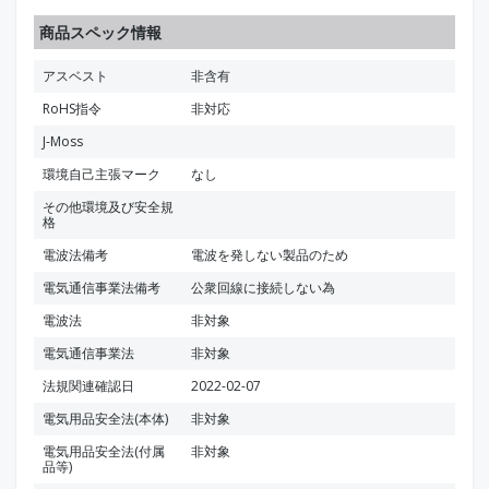
商品スペック情報
アスベスト
非含有
RoHS指令
非対応
J-Moss
環境自己主張マーク
なし
その他環境及び安全規
格
電波法備考
電波を発しない製品のため
電気通信事業法備考
公衆回線に接続しない為
電波法
非対象
電気通信事業法
非対象
法規関連確認日
2022-02-07
電気用品安全法(本体)
非対象
電気用品安全法(付属
非対象
品等)