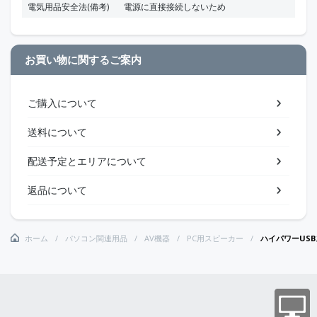
電気用品安全法(備考)
電源に直接接続しないため
お買い物に関するご案内
ご購入について
送料について
配送予定とエリアについて
返品について
ホーム
パソコン関連用品
AV機器
PC用スピーカー
ハイパワーUS