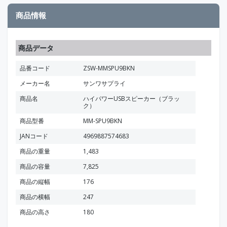
商品情報
商品データ
品番コード
ZSW-MMSPU9BKN
メーカー名
サンワサプライ
商品名
ハイパワーUSBスピーカー（ブラッ
ク）
商品型番
MM-SPU9BKN
JANコード
4969887574683
商品の重量
1,483
商品の容量
7,825
商品の縦幅
176
商品の横幅
247
商品の高さ
180