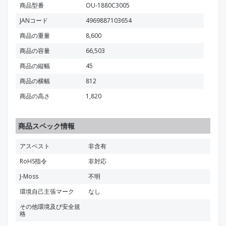
商品型番
OU-1880C3005
JANコード
4969887103654
商品の重量
8,600
商品の容量
66,503
商品の縦幅
45
商品の横幅
812
商品の高さ
1,820
商品スペック情報
アスベスト
非含有
RoHS指令
非対応
J-Moss
不明
環境自己主張マーク
なし
その他環境及び安全規
格