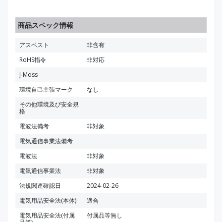
商品スペック情報
アスベスト
非含有
RoHS指令
非対応
J-Moss
環境自己主張マーク
なし
その他環境及び安全規
格
電波法備考
非対象
電気通信事業法備考
電波法
非対象
電気通信事業法
非対象
法規関連確認日
2024-02-26
電気用品安全法(本体)
適合
電気用品安全法(付属
付属品等無し