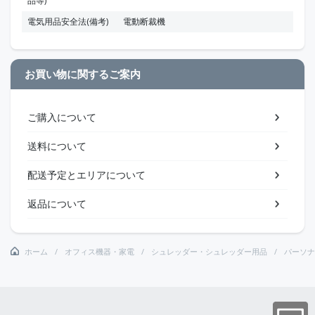
品等)
電気用品安全法(備考)
電動断裁機
お買い物に関するご案内
ご購入について
送料について
配送予定とエリアについて
返品について
ホーム
オフィス機器・家電
シュレッダー・シュレッダー用品
パーソナ