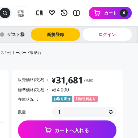
詳細
カート
0
検索
ゲスト
新規登録
ログイン
0用マウス台付キーボード収納台
31,681
¥
販売価格(税抜)
(税抜)
34,000
標準価格(税抜)
¥
在庫状況
お取り寄せ
別途送料あり
ー
数量
カートへ入れる