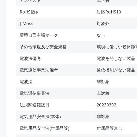
アスベスト
非含有
RoHS指令
対応RoHS10
J-Moss
対象外
環境自己主張マーク
なし
その他環境及び安全規格
環境に優しい粉体静
電波法備考
電波を発しない製品
電気通信事業法備考
通信機能がない製品
電波法
非対象
電気通信事業法
非対象
法規関連確認日
20230302
電気用品安全法(本体)
非対象
電気用品安全法(付属品等)
付属品等無し