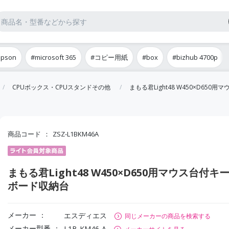
epson
#microsoft 365
#コピー用紙
#box
#bizhub 4700p
CPUボックス・CPUスタンドその他
まもる君Light48 W450×D65
商品コード
ZSZ-L1BKM46A
まもる君Light48 W450×D650用マウス台付キ
ボード収納台
メーカー
エスディエス
同じメーカーの商品を検索する
メーカー型番
L1B-KM46-A