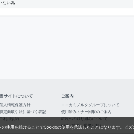
いない為
当サイトについて
ご案内
個人情報保護方針
コニカミノルタグループについて
特定商取引法に基づく表記
使用済みトナー回収のご案内
ご利用規約
環境への取り組みについて
CSR（社会・環境活動）
トの使用を続けることでCookieの使用を承諾したことになります。
ビズ