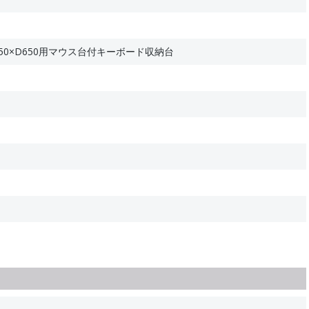
W450×D650用マウス台付キーボード収納台