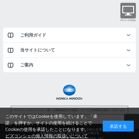
ご利用ガイド
当サイトについて
ご案内
コニカミノルタジャパン（株）は事業者向けの商品・サービスの情報を提供しております
このサイトではCookieを使用しています。「承
諾」を押すか、サイトの使用を続けることで
承諾する
Cookieの使用を承諾したことになります。
コニカミノルタジャパン株式会社／東京都公安委員会
古物商許可証番号 第3010916054482号
ビズコンシェの個人情報の取扱いについて
© 2014-2025 KONICA MINOLTA JAPAN, INC.