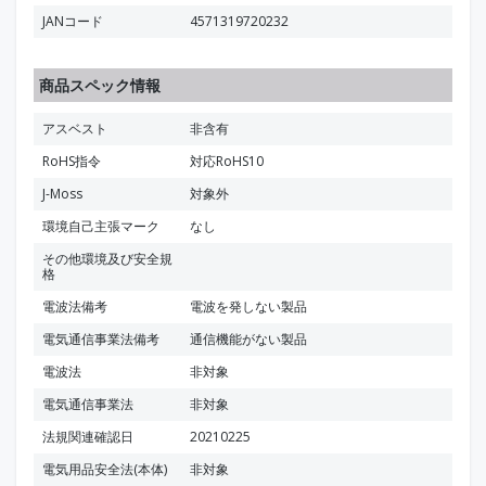
JANコード
4571319720232
商品スペック情報
アスベスト
非含有
RoHS指令
対応RoHS10
J-Moss
対象外
環境自己主張マーク
なし
その他環境及び安全規
格
電波法備考
電波を発しない製品
電気通信事業法備考
通信機能がない製品
電波法
非対象
電気通信事業法
非対象
法規関連確認日
20210225
電気用品安全法(本体)
非対象