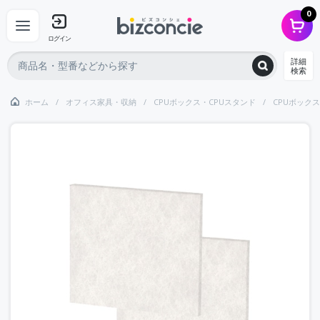
0
ログイン
詳細
検索
ホーム
オフィス家具・収納
CPUボックス・CPUスタンド
CPUボック