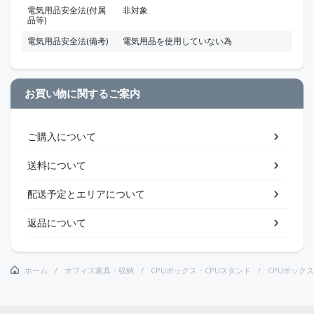
電気用品安全法(付属
非対象
品等)
電気用品安全法(備考)
電気用品を使用していない為
お買い物に関するご案内
ご購入について
送料について
配送予定とエリアについて
返品について
ホーム
オフィス家具・収納
CPUボックス・CPUスタンド
CPUボック