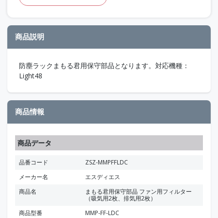
商品説明
防塵ラックまもる君用保守部品となります。対応機種：
Light48
商品情報
商品データ
品番コード
ZSZ-MMPFFLDC
メーカー名
エスディエス
商品名
まもる君用保守部品 ファン用フィルター
（吸気用2枚、排気用2枚）
商品型番
MMP-FF-LDC