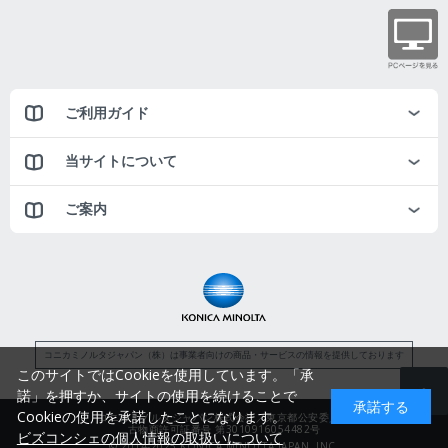
ご利用ガイド
当サイトについて
ご案内
コニカミノルタジャパン（株）は事業者向けの商品・サービスの情報を提供しております
このサイトではCookieを使用しています。「承
諾」を押すか、サイトの使用を続けることで
承諾する
Cookieの使用を承諾したことになります。
コニカミノルタジャパン株式会社／東京都公安委員会
古物商許可証番号 第3010916054482号
ビズコンシェの個人情報の取扱いについて
© 2014-2025 KONICA MINOLTA JAPAN, INC.