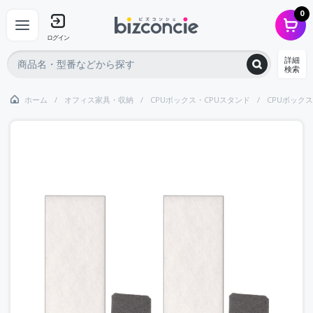
0
ログイン
詳細
検索
ホーム
オフィス家具・収納
CPUボックス・CPUスタンド
CPUボック