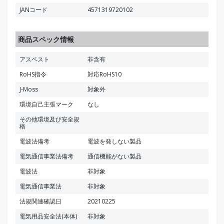
JANコード
4571319720102
商品スペック情報
アスベスト
非含有
RoHS指令
対応RoHS10
J-Moss
対象外
環境自己主張マーク
なし
その他環境及び安全規
格
電波法備考
電波を発しない製品
電気通信事業法備考
通信機能がない製品
電波法
非対象
電気通信事業法
非対象
法規関連確認日
20210225
電気用品安全法(本体)
非対象