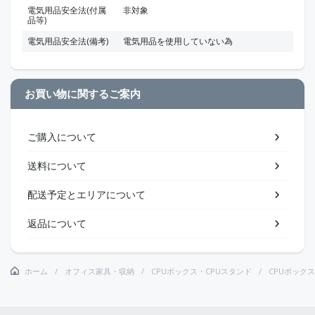
電気用品安全法(付属
非対象
品等)
電気用品安全法(備考)
電気用品を使用していない為
お買い物に関するご案内
ご購入について
送料について
配送予定とエリアについて
返品について
ホーム
オフィス家具・収納
CPUボックス・CPUスタンド
CPUボック