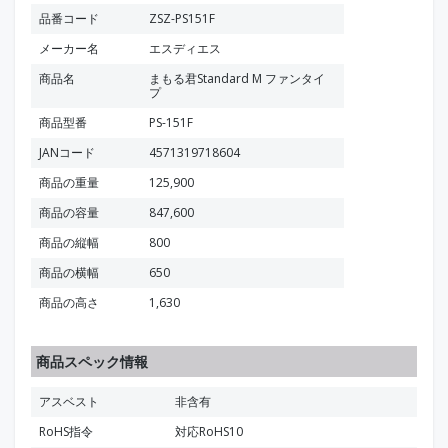
品番コード
ZSZ-PS151F
メーカー名
エスディエス
商品名
まもる君Standard M ファンタイ
プ
商品型番
PS-151F
JANコード
4571319718604
商品の重量
125,900
商品の容量
847,600
商品の縦幅
800
商品の横幅
650
商品の高さ
1,630
商品スペック情報
アスベスト
非含有
RoHS指令
対応RoHS10