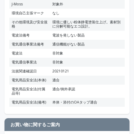
J-Moss
対象外
環境自己主張マーク
なし
その他環境及び安全規
環境に優しい粉体静電塗装仕上げ。素材別
格
に分解可能なエコ設計。
電波法備考
電波を発しない製品
電気通信事業法備考
通信機能がない製品
電波法
非対象
電気通信事業法
非対象
法規関連確認日
20210121
電気用品安全法(本体)
適合
電気用品安全法(付属
適合/例外承認
品等)
電気用品安全法(備考)
本体・添付のOAタップ適合
お買い物に関するご案内