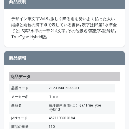
商品説明
デザイン筆文字Vol.9｡激しく降る雨を勢いよく払った太い
縦線と雨粒の滴下点で表している書体｡漢字はJIS第1水準全
てとJIS第2水準の一部214文字｡その他仮名/英数字/記号類｡
TrueType Hybrid版｡
商品情報
商品データ
品番コード
ZT2-HAKU/HAKUU
メーカー名
Ｔｏｏ
商品名
白舟書体 白雨(はくう) / TrueType
Hybrid
JANコード
4571193010184
商品の重量
110