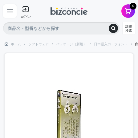
0
ログイン
詳細
検索
ホーム
ソフトウェア
パッケージ（新規）
日本語入力・フォント
白