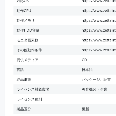
対応OS
https://www.zettali
動作CPU
https://www.zettali
動作メモリ
https://www.zettali
動作HDD容量
https://www.zettali
モニタ画素数
https://www.zettali
その他動作条件
https://www.zettali
提供メディア
CD
言語
日本語
納品形態
パッケージ、証書
ライセンス対象市場
教育機関・企業
ライセンス種別
製品区分
更新