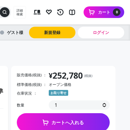
詳細
カート
0
検索
ゲスト
新規登録
ログイン
252,780
¥
販売価格(税抜)
(税抜)
標準価格(税抜)
オープン価格
準
在庫状況
お取り寄せ
数量
カートへ入れる