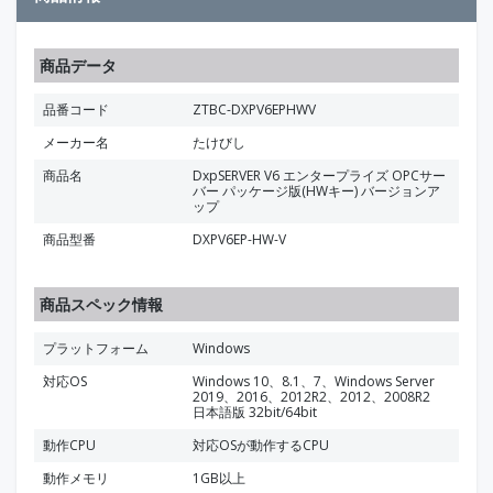
商品データ
品番コード
ZTBC-DXPV6EPHWV
メーカー名
たけびし
商品名
DxpSERVER V6 エンタープライズ OPCサー
バー パッケージ版(HWキー) バージョンア
ップ
商品型番
DXPV6EP-HW-V
商品スペック情報
プラットフォーム
Windows
対応OS
Windows 10、8.1、7、Windows Server
2019、2016、2012R2、2012、2008R2
日本語版 32bit/64bit
動作CPU
対応OSが動作するCPU
動作メモリ
1GB以上