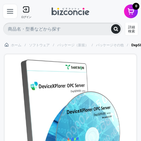
0
ログイン
詳細
検索
ホーム
ソフトウェア
パッケージ（新規）
パッケージその他
Dxp