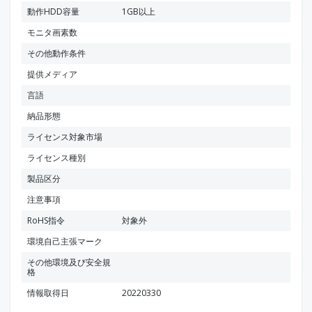
動作HDD容量
1GB以上
モニタ画素数
その他動作条件
提供メディア
言語
納品形態
ライセンス対象市場
ライセンス種別
製品区分
注意事項
RoHS指令
対象外
環境自己主張マーク
その他環境及び安全規
格
情報取得日
20220330