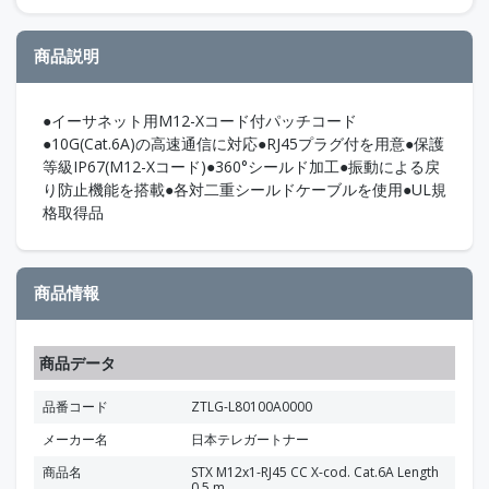
商品説明
●イーサネット用M12-Xコード付パッチコード
●10G(Cat.6A)の高速通信に対応●RJ45プラグ付を用意●保護
等級IP67(M12-Xコード)●360°シールド加工●振動による戻
り防止機能を搭載●各対二重シールドケーブルを使用●UL規
格取得品
商品情報
商品データ
品番コード
ZTLG-L80100A0000
メーカー名
日本テレガートナー
商品名
STX M12x1-RJ45 CC X-cod. Cat.6A Length
0.5 m