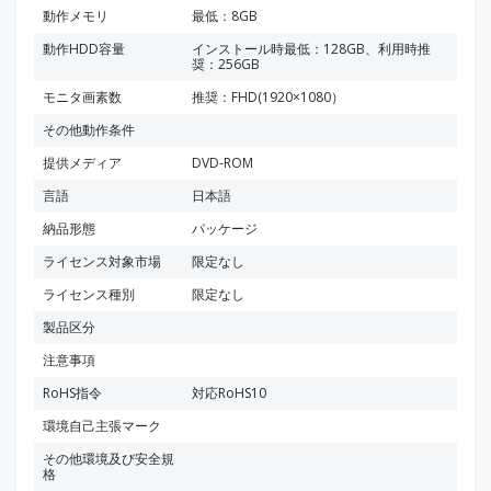
動作メモリ
最低：8GB
動作HDD容量
インストール時最低：128GB、利用時推
奨：256GB
モニタ画素数
推奨：FHD(1920×1080）
その他動作条件
提供メディア
DVD-ROM
言語
日本語
納品形態
パッケージ
ライセンス対象市場
限定なし
ライセンス種別
限定なし
製品区分
注意事項
RoHS指令
対応RoHS10
環境自己主張マーク
その他環境及び安全規
格