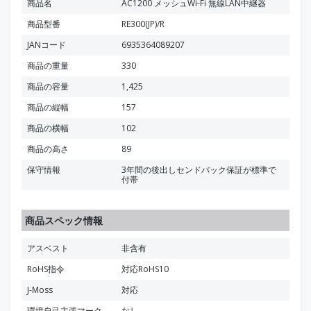
商品名
AC1200 メッシュWi-Fi 無線LAN中継器
商品型番
RE300(JP)/R
JANコード
6935364089207
商品の重量
330
商品の容量
1,425
商品の縦幅
157
商品の横幅
102
商品の高さ
89
保守情報
3年間の後出しセンドバック保証が標準で
付帯
商品スペック情報
アスベスト
非含有
RoHS指令
対応RoHS10
J-Moss
対応
環境自己主張マーク
なし