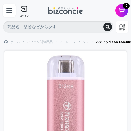
0
ログイン
詳細
検索
ホーム
パソコン関連用品
ストレージ
SSD
スティックSSD ESD300 U