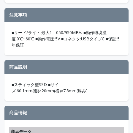
注意事項
■リード/ライト:最大1，050/950MB/s ■動作環境温
度:0℃~60℃ ■動作電圧:5V ■コネクタ:USBタイプC ■保証:5
年保証
商品説明
■スティック型SSD ■サイ
ズ:60.1mm(縦)×20mm(横)×7.8mm(厚み)
商品情報
商品データ