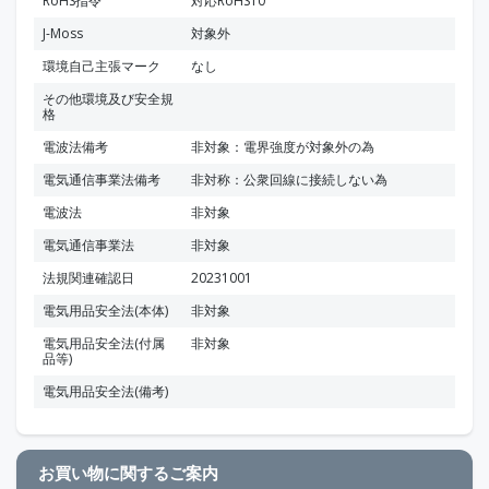
RoHS指令
対応RoHS10
J-Moss
対象外
環境自己主張マーク
なし
その他環境及び安全規
格
電波法備考
非対象：電界強度が対象外の為
電気通信事業法備考
非対称：公衆回線に接続しない為
電波法
非対象
電気通信事業法
非対象
法規関連確認日
20231001
電気用品安全法(本体)
非対象
電気用品安全法(付属
非対象
品等)
電気用品安全法(備考)
お買い物に関するご案内