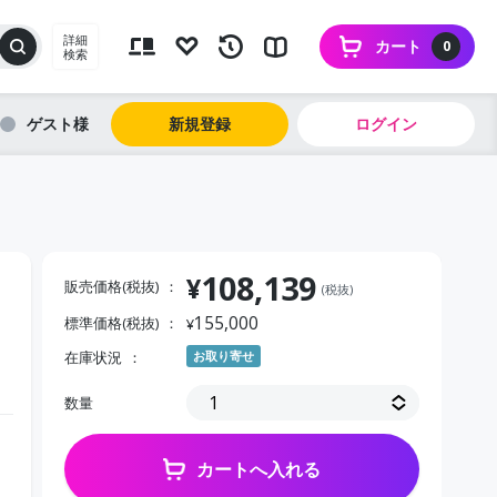
詳細
カート
0
検索
ゲスト
新規登録
ログイン
108,139
¥
販売価格(税抜)
(税抜)
155,000
標準価格(税抜)
¥
在庫状況
お取り寄せ
数量
カートへ入れる