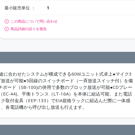
最小販売単位
1
この商品について問い合わせ
商品詳細の誤りを報告
途に合わせたシステムが構成できる60Wユニット式卓上●マイク3
グ放送が可能●5回線のスイッチボード（一斉放送スイッチ付）を備
ード（SB-100)の併用で多数のブロック放送が可能●CDプレー
EC-44)、平衡トランス（LT-16A）を本体に組込可能、また電話
取付金具（EEP-133）でEIA規格ラックに組込んだ際に一体感
し、各電話機から呼び出し放送も行えます。