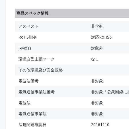
商品スペック情報
アスベスト
非含有
RoHS指令
対応RoHS6
J-Moss
対象外
環境自己主張マーク
なし
その他環境及び安全規格
電波法備考
非対象
電気通信事業法備考
非対象「公衆回線に
電波法
非対象
電気通信事業法
非対象
法規関連確認日
20161110